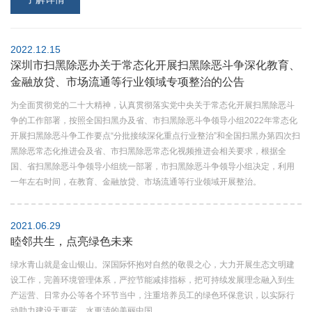
2022.12.15
深圳市扫黑除恶办关于常态化开展扫黑除恶斗争深化教育、
金融放贷、市场流通等行业领域专项整治的公告
为全面贯彻党的二十大精神，认真贯彻落实党中央关于常态化开展扫黑除恶斗
争的工作部署，按照全国扫黑办及省、市扫黑除恶斗争领导小组2022年常态化
开展扫黑除恶斗争工作要点“分批接续深化重点行业整治”和全国扫黑办第四次扫
黑除恶常态化推进会及省、市扫黑除恶常态化视频推进会相关要求，根据全
国、省扫黑除恶斗争领导小组统一部署，市扫黑除恶斗争领导小组决定，利用
一年左右时间，在教育、金融放贷、市场流通等行业领域开展整治。
2021.06.29
睦邻共生，点亮绿色未来
绿水青山就是金山银山。深国际怀抱对自然的敬畏之心，大力开展生态文明建
设工作，完善环境管理体系，严控节能减排指标，把可持续发展理念融入到生
产运营、日常办公等各个环节当中，注重培养员工的绿色环保意识，以实际行
动助力建设天更蓝、水更清的美丽中国。