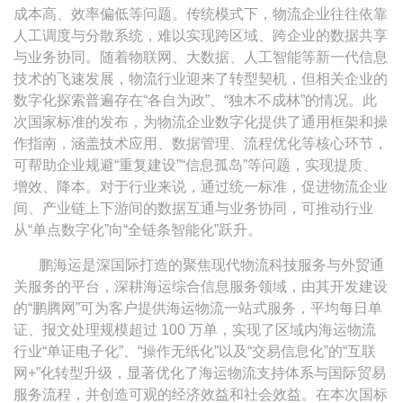
成本高、效率偏低等问题。传统模式下，物流企业往往依靠
人工调度与分散系统，难以实现跨区域、跨企业的数据共享
与业务协同。随着物联网、大数据、人工智能等新一代信息
技术的飞速发展，物流行业迎来了转型契机，但相关企业的
数字化探索普遍存在“各自为政”、“独木不成林”的情况。此
次国家标准的发布，为物流企业数字化提供了通用框架和操
作指南，涵盖技术应用、数据管理、流程优化等核心环节，
可帮助企业规避“重复建设”“信息孤岛”等问题，实现提质、
增效、降本。对于行业来说，通过统一标准，促进物流企业
间、产业链上下游间的数据互通与业务协同，可推动行业
从“单点数字化”向“全链条智能化”跃升。
鹏海运是深国际打造的聚焦现代物流科技服务与外贸通
关服务的平台，深耕海运综合信息服务领域，由其开发建设
的“鹏腾网”可为客户提供海运物流一站式服务，平均每日单
证、报文处理规模超过 100 万单，实现了区域内海运物流
行业“单证电子化”、“操作无纸化”以及“交易信息化”的“互联
网+”化转型升级，显著优化了海运物流支持体系与国际贸易
服务流程，并创造可观的经济效益和社会效益。在本次国标